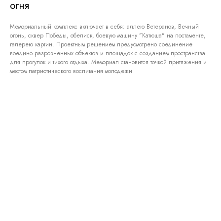
огня
Мемориальный комплекс включает в себя: аллею Ветеранов, Вечный
огонь, сквер Победы, обелиск, боевую машину "Катюша" на постаменте,
галерею картин. Проектным решением предусмотрено соединение
воедино разрозненных объектов и площадок с созданием пространства
для прогулок и тихого отдыха. Мемориал становится точкой притяжения и
местом патриотического воспитания молодежи