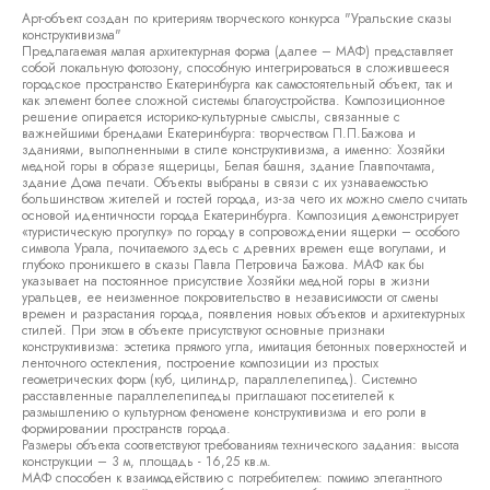
Арт-объект создан по критериям творческого конкурса "Уральские сказы
конструктивизма"
Предлагаемая малая архитектурная форма (далее – МАФ) представляет
собой локальную фотозону, способную интегрироваться в сложившееся
городское пространство Екатеринбурга как самостоятельный объект, так и
как элемент более сложной системы благоустройства. Композиционное
решение опирается историко-культурные смыслы, связанные с
важнейшими брендами Екатеринбурга: творчеством П.П.Бажова и
зданиями, выполненными в стиле конструктивизма, а именно: Хозяйки
медной горы в образе ящерицы, Белая башня, здание Главпочтамта,
здание Дома печати. Объекты выбраны в связи с их узнаваемостью
большинством жителей и гостей города, из-за чего их можно смело считать
основой идентичности города Екатеринбурга. Композиция демонстрирует
«туристическую прогулку» по городу в сопровождении ящерки – особого
символа Урала, почитаемого здесь с древних времен еще вогулами, и
глубоко проникшего в сказы Павла Петровича Бажова. МАФ как бы
указывает на постоянное присутствие Хозяйки медной горы в жизни
уральцев, ее неизменное покровительство в независимости от смены
времен и разрастания города, появления новых объектов и архитектурных
стилей. При этом в объекте присутствуют основные признаки
конструктивизма: эстетика прямого угла, имитация бетонных поверхностей и
ленточного остекления, построение композиции из простых
геометрических форм (куб, цилиндр, параллелепипед). Системно
расставленные параллелепипеды приглашают посетителей к
размышлению о культурном феномене конструктивизма и его роли в
формировании пространств города.
Размеры объекта соответствуют требованиям технического задания: высота
конструкции – 3 м, площадь - 16,25 кв.м.
МАФ способен к взаимодействию с потребителем: помимо элегантного