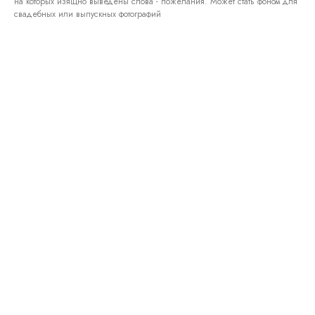
на которых изящно выведены слова - пожелания. Может стать фоном для
свадебных или выпускных фотографий