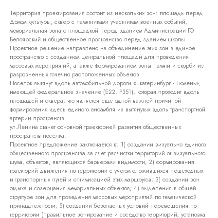
Территория проектирования состоит из нескольких зон: площадь перед
Домом культуры, сквер с памятниками участникам военных событий,
мемориальная зона с площадкой перед зданием Администрации ГО
Белоярский и общественное пространство перед зданием школы.
Проектное решение направлено на объединение этих зон в единое
пространство с созданием центральной площади для проведения
массовых мероприятий, а также формированием зоны памяти и скорби из
разрозненных точечно расположенных объектов.
Поселок вытянут вдоль автомобильной дороги «Екатеринбург - Тюмень»,
имеющей федеральное значение (Е22, Р351), которая проходит вдоль
площадей и сквера, что является еще одной важной причиной
формирования здесь единого ансамбля из вытянутых вдоль транспортной
артерии пространств.
ул.Ленина станет основной траекторией развития общественных
пространств поселка.
Проектное предложение заключается в: 1) создании визуально единого
общественного пространства за счет расчистки территорий от визуального
шума, объектов, являющихся барьерами видимости, 2) формирования
траекторий движения по территории с учетом сложившихся пешеходных
и транспортных путей и оптимизацией этих маршрутов; 3) создании зон
отдыха и созерцания мемориальных объектов; 4) выделения в общей
структуре зон для проведения массовых мероприятий по тематической
принадлежности; 5) создании безопасных условий перемещения по
территории (правильное зонирование и соседство территорий, установка