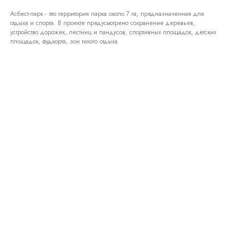
Асбест-парк - это территория парка около 7 га, предназначенная для
отдыха и спорта. В проекте предусмотрено сохранение деревьев,
устройство дорожек, лестниц и пандусов, спортивных площадок, детских
площадок, фудкорта, зон тихого отдыха