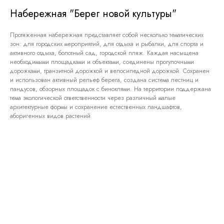
Набережная "Берег новой культуры"
Протяженная набережная представляет собой несколько тематических
зон: для городских мероприятий, для отдыха и рыбалки, для спорта и
активного отдыха, болотный сад, городской пляж. Каждая насыщена
необходимыми площадками и объектами, соединены прогулочными
дорожками, транзитной дорожкой и велосипедной дорожкой. Сохранен
и использован активный рельеф берега, создана система лестниц и
пандусов, обзорных площадок с биноклями. На территории поддержана
тема экологической ответственности через различный малые
архитектурные формы и сохранение естественных ландшафтов,
аборигенных видов растений